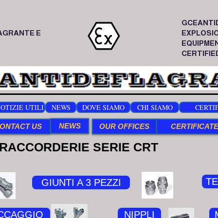
GCEANTI
AGRANTE E
EXPLOSI
EQUIPME
CERTIFIED
OTIZIE UTILI
NEWS
DOVE SIAMO
CHI SIAMO
CERTIF
NEWS
ONTACT US
OUR OFFICES
CERTIFICATE
RACCORDERIE SERIE CRT
TE
GIUNTI A 3 PEZZI
OCCAGGIO
NIPPLI