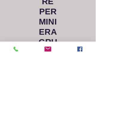
RE
PER
MINI
ERA
GRU
PPO
I
TIPO A TARTARUGA
PROIETTORE